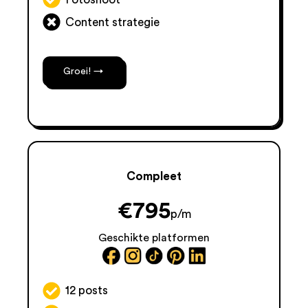
Content strategie
Groei! →
Compleet
€
795
p/m
Geschikte platformen
12 posts