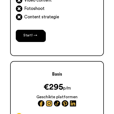
Video content
Fotoshoot
Content strategie
Start! →
Basis
€
295
p/m
Geschikte platformen