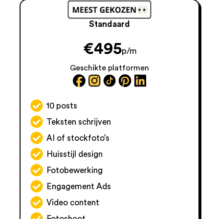
Standaard
€
495
p/m
Geschikte platformen
10 posts
Teksten schrijven
AI of stockfoto’s
Huisstijl design
Fotobewerking
Engagement Ads
Video content
Fotoshoot