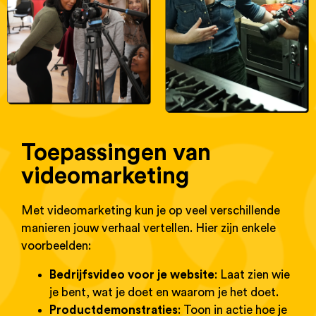
Toepassingen van
videomarketing
Met videomarketing kun je op veel verschillende
manieren jouw verhaal vertellen. Hier zijn enkele
voorbeelden:
Bedrijfsvideo voor je website
: Laat zien wie
je bent, wat je doet en waarom je het doet.
Productdemonstraties
: Toon in actie hoe je