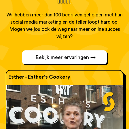





Wij hebben meer dan 100 bedrijven geholpen met hun
social media marketing en de teller loopt hard op.
Mogen we jou ook de weg naar meer online succes
wijzen?
Bekijk meer ervaringen →
Esther - Esther's Cookery